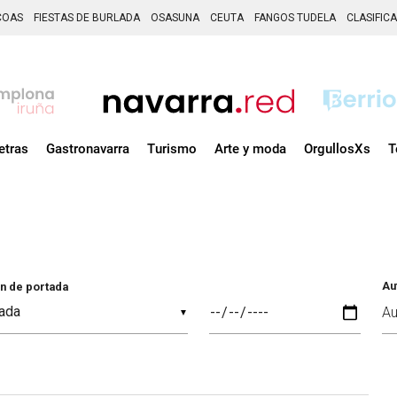
COAS
FIESTAS DE BURLADA
OSASUNA
CEUTA
FANGOS TUDELA
CLASIFIC
etras
Gastronavarra
Turismo
Arte y moda
OrgullosXs
T
Au
n de portada
▼