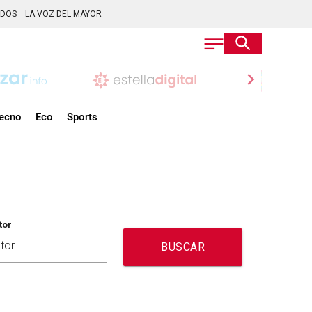
ADOS
LA VOZ DEL MAYOR
chevron_right
ecno
Eco
Sports
tor
BUSCAR