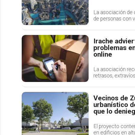
La asociación de 
de personas con v
Irache advie
problemas en
online
La asociación rec
retrasos, extraví
Vecinos de Zu
urbanístico d
que lo denie
El proyecto contem
en edificios en al