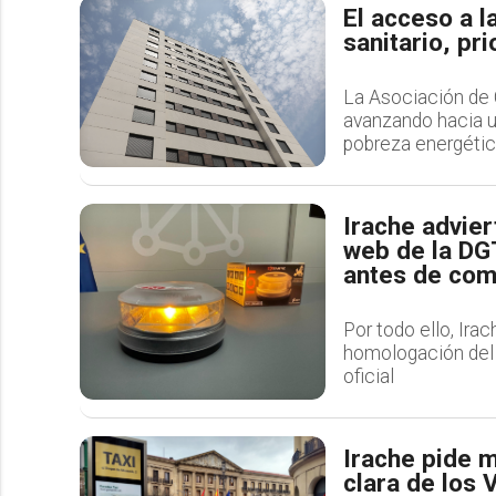
El acceso a l
sanitario, pr
La Asociación de 
avanzando hacia u
pobreza energéti
Irache advier
web de la DG
antes de com
Por todo ello, Ira
homologación del d
oficial
Irache pide m
clara de los 