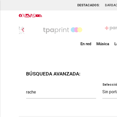
DESTACADOS:
BARBA
chevron_left
En red
Música
L
BÚSQUEDA AVANZADA:
Selecció