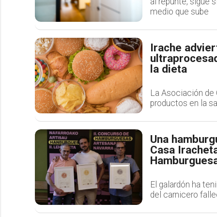
al repunte, sigue 
medio que sube
Irache advie
ultraprocesad
la dieta
La Asociación de 
productos en la sa
Una hamburgu
Casa Irachet
Hamburguesa
El galardón ha ten
del carnicero fal