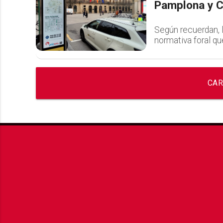
Pamplona y 
Según recuerdan, l
normativa foral qu
CAR