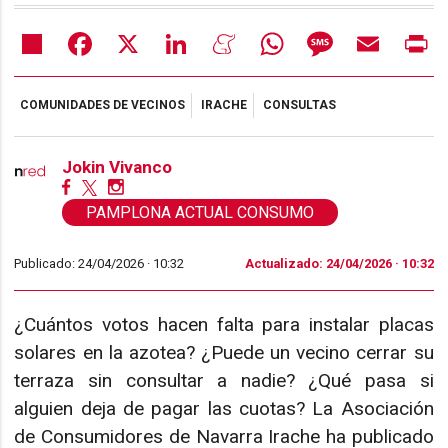
Share
Facebook
X
LinkedIn
Meneame
WhatsApp
Message
Email
Pr
COMUNIDADES DE VECINOS
IRACHE
CONSULTAS
Jokin Vivanco
PAMPLONA ACTUAL CONSUMO
Publicado: 24/04/2026 ·
10:32
Actualizado: 24/04/2026 · 10:32
¿Cuántos votos hacen falta para instalar placas
solares en la azotea? ¿Puede un vecino cerrar su
terraza sin consultar a nadie? ¿Qué pasa si
alguien deja de pagar las cuotas? La Asociación
de Consumidores de Navarra Irache ha publicado