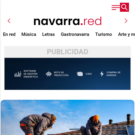
chevron_left
chevron_right
En red
Música
Letras
Gastronavarra
Turismo
Arte y 
PUBLICIDAD