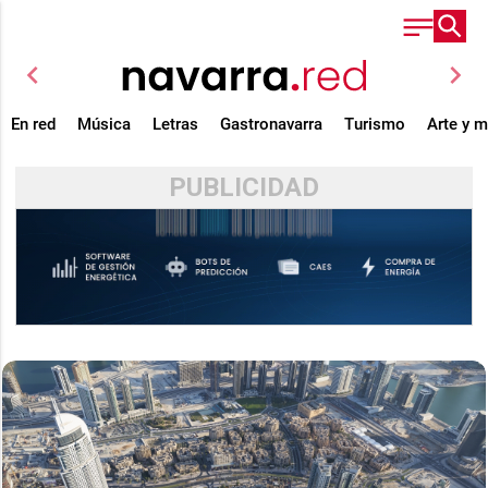
chevron_left
chevron_right
En red
Música
Letras
Gastronavarra
Turismo
Arte y 
PUBLICIDAD