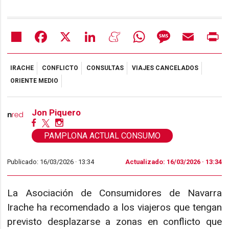
Share
Facebook
X
LinkedIn
Meneame
WhatsApp
Message
Email
Pr
IRACHE
CONFLICTO
CONSULTAS
VIAJES CANCELADOS
ORIENTE MEDIO
Jon Piquero
PAMPLONA ACTUAL CONSUMO
Publicado: 16/03/2026 ·
13:34
Actualizado: 16/03/2026 · 13:34
La Asociación de Consumidores de Navarra
Irache ha recomendado a los viajeros que tengan
previsto desplazarse a zonas en conflicto que