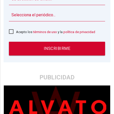
▼
Acepto los
términos de uso
y la
política de privacidad
INSCRIBIRME
PUBLICIDAD