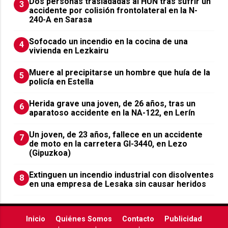
​Dos personas trasladadas al HUN tras sufrir un
3
accidente por colisión frontolateral en la N-
240-A en Sarasa
Sofocado un incendio en la cocina de una
4
vivienda en Lezkairu
Muere al precipitarse un hombre que huía de la
5
policía en Estella
Herida grave una joven, de 26 años, tras un
6
aparatoso accidente en la NA-122, en Lerín
Un joven, de 23 años, fallece en un accidente
7
de moto en la carretera GI-3440, en Lezo
(Gipuzkoa)
Extinguen un incendio industrial con disolventes
8
en una empresa de Lesaka sin causar heridos
Inicio
Quiénes Somos
Contacto
Publicidad