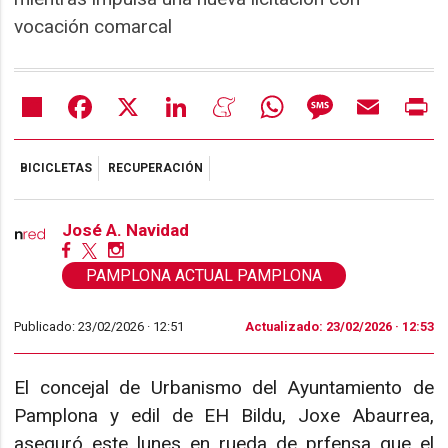
vocación comarcal
Share
Facebook
X
LinkedIn
Meneame
WhatsApp
Message
Email
Pr
BICICLETAS
RECUPERACIÓN
José A. Navidad
PAMPLONA ACTUAL PAMPLONA
Publicado: 23/02/2026 ·
12:51
Actualizado: 23/02/2026 · 12:53
El concejal de Urbanismo del Ayuntamiento de
Pamplona y edil de EH Bildu, Joxe Abaurrea,
aseguró este lunes en rueda de prfensa que el