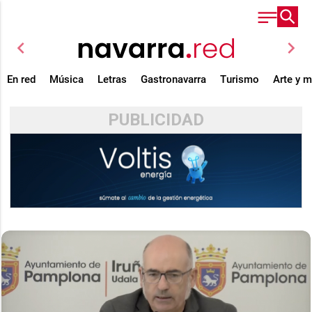
chevron_left
chevron_right
En red
Música
Letras
Gastronavarra
Turismo
Arte y 
PUBLICIDAD