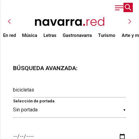
chevron_left
chevron_right
En red
Música
Letras
Gastronavarra
Turismo
Arte y 
BÚSQUEDA AVANZADA:
Selección de portada
▼