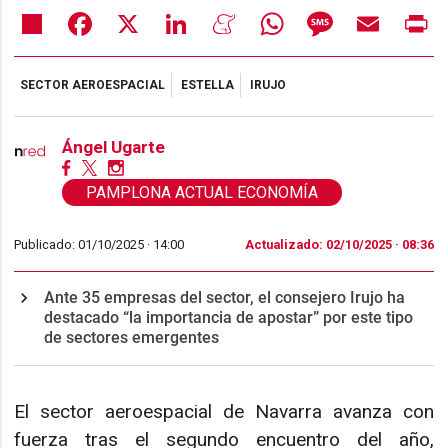
Share
Facebook
X
LinkedIn
Meneame
WhatsApp
Message
Email
Pr
SECTOR AEROESPACIAL
ESTELLA
IRUJO
Ángel Ugarte
PAMPLONA ACTUAL ECONOMÍA
Publicado: 01/10/2025 ·
14:00
Actualizado: 02/10/2025 · 08:36
Ante 35 empresas del sector, el consejero Irujo ha
destacado “la importancia de apostar” por este tipo
de sectores emergentes
El sector aeroespacial de Navarra avanza con
fuerza tras el segundo encuentro del año,