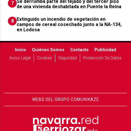
Se derrumba parte del tejado y del tercer piso
7
de una vivienda deshabitada en Puente la Reina
Extinguido un incendio de vegetación en
8
campos de cereal cosechado junto a la NA-134,
en Lodosa
Inicio
Quiénes Somos
Contacto
Publicidad
Aviso Legal
Cookies
Seguridad
Protección De Datos
WEBS DEL GRUPO COMUNIKAZE