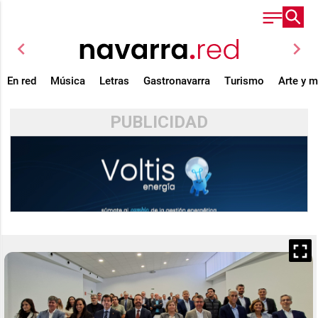
chevron_left
chevron_right
En red
Música
Letras
Gastronavarra
Turismo
Arte y 
PUBLICIDAD