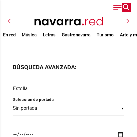
chevron_left
chevron_right
En red
Música
Letras
Gastronavarra
Turismo
Arte y 
BÚSQUEDA AVANZADA:
Selección de portada
▼