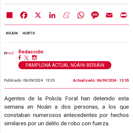
Share
Facebook
X
LinkedIn
Meneame
WhatsApp
Message
Email
Pr
NOÁIN
HURTO
Redacción
PAMPLONA ACTUAL NOÁIN-BERIÁIN
Publicado: 06/09/2024 ·
13:35
Actualizado: 06/09/2024 · 13:35
Agentes de la Policía Foral han detenido esta
semana en Noáin a dos personas, a los que
constaban numerosos antecedentes por hechos
similares por un delito de robo con fuerza.