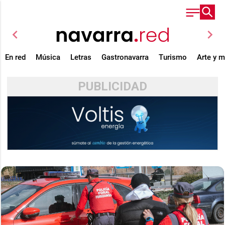
chevron_left
chevron_right
En red
Música
Letras
Gastronavarra
Turismo
Arte y 
PUBLICIDAD