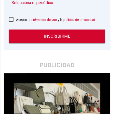
▼
Acepto los
términos de uso
y la
política de privacidad
INSCRIBIRME
PUBLICIDAD