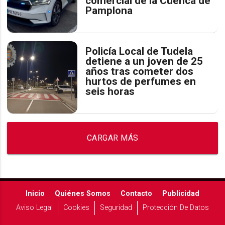
comercial de la Cuenca de
Pamplona
Policía Local de Tudela
detiene a un joven de 25
años tras cometer dos
hurtos de perfumes en
seis horas
CARGAR MÁS
Inicio
Quiénes Somos
Contacto
Publicidad
Aviso Legal
Cookies
Seguridad
Protección De Datos