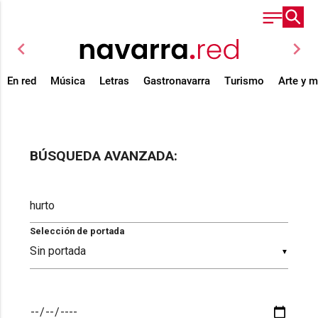
chevron_left
chevron_right
En red
Música
Letras
Gastronavarra
Turismo
Arte y 
BÚSQUEDA AVANZADA:
Selección de portada
▼