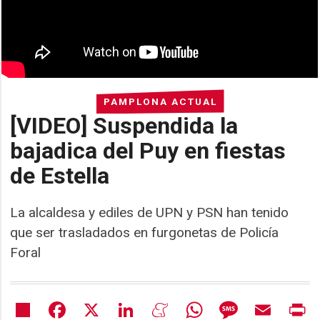
PAMPLONA ACTUAL
[VIDEO] Suspendida la
bajadica del Puy en fiestas
de Estella
La alcaldesa y ediles de UPN y PSN han tenido
que ser trasladados en furgonetas de Policía
Foral
Share
Facebook
X
LinkedIn
Meneame
WhatsApp
Message
Email
Pr