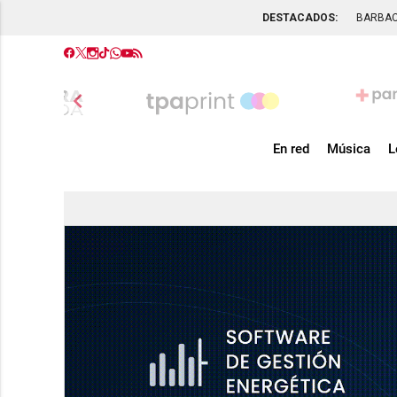
DESTACADOS:
BARBA
chevron_left
En red
Música
L