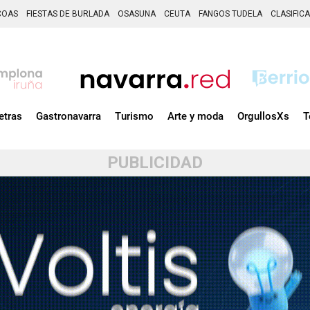
COAS
FIESTAS DE BURLADA
OSASUNA
CEUTA
FANGOS TUDELA
CLASIFIC
etras
Gastronavarra
Turismo
Arte y moda
OrgullosXs
T
PUBLICIDAD