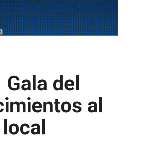
I Gala del
imientos al
 local