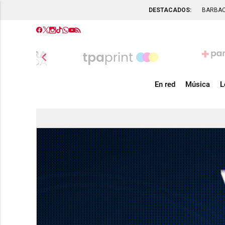
DESTACADOS:
BARBA
chevron_left
En red
Música
L