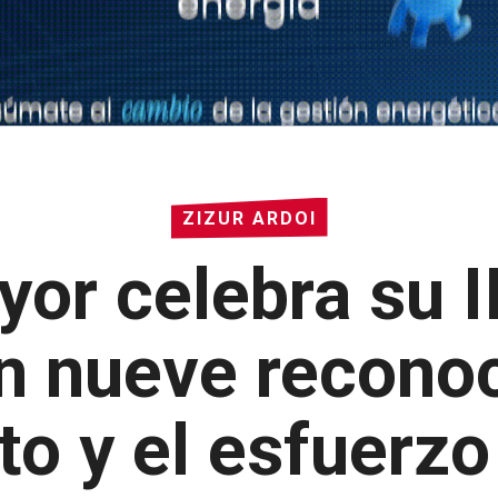
ZIZUR ARDOI
or celebra su I
n nueve reconoc
to y el esfuerzo