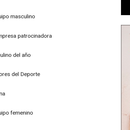
uipo masculino
empresa patrocinadora
ulino del año
ores del Deporte
na
uipo femenino