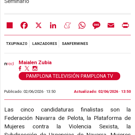
Seminario
Share
Facebook
X
LinkedIn
Meneame
WhatsApp
Message
Email
Pr
TXUPINAZO
LANZADORES
SANFERMINES
Maialen Zubia
PAMPLONA TELEVISIÓN PAMPLONA TV
Publicado: 02/06/2026 ·
13:50
Actualizado: 02/06/2026 · 13:50
Las cinco candidaturas finalistas son la
Federación Navarra de Pelota, la Plataforma de
Mujeres contra la Violencia Sexista, la
Subdirección de Urgencias de Navarra, Mujeres