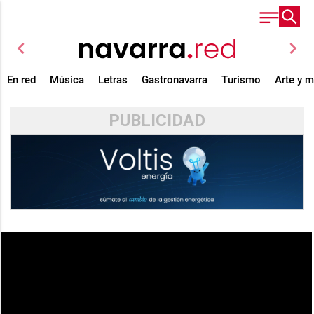
chevron_left
chevron_right
En red
Música
Letras
Gastronavarra
Turismo
Arte y 
PUBLICIDAD