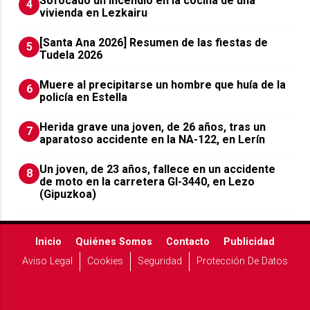
Sofocado un incendio en la cocina de una
4
vivienda en Lezkairu
[Santa Ana 2026] Resumen de las fiestas de
5
Tudela 2026
Muere al precipitarse un hombre que huía de la
6
policía en Estella
Herida grave una joven, de 26 años, tras un
7
aparatoso accidente en la NA-122, en Lerín
Un joven, de 23 años, fallece en un accidente
8
de moto en la carretera GI-3440, en Lezo
(Gipuzkoa)
Inicio
Quiénes Somos
Contacto
Publicidad
Aviso Legal
Cookies
Seguridad
Protección De Datos