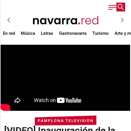
chevron_left
chevron_right
En red
Música
Letras
Gastronavarra
Turismo
Arte y 
PAMPLONA TELEVISIÓN
[VIDEO] Inauguración de la