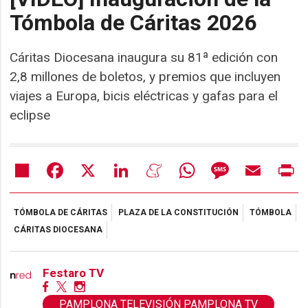
Tómbola de Cáritas 2026
Cáritas Diocesana inaugura su 81ª edición con
2,8 millones de boletos, y premios que incluyen
viajes a Europa, bicis eléctricas y gafas para el
eclipse
Share
Facebook
X
LinkedIn
Meneame
WhatsApp
Message
Email
Pr
TÓMBOLA DE CÁRITAS
PLAZA DE LA CONSTITUCIÓN
TÓMBOLA
CÁRITAS DIOCESANA
Festaro TV
PAMPLONA TELEVISIÓN PAMPLONA TV