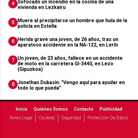
Sofocado un incendio en la cocina de una
4
vivienda en Lezkairu
Muere al precipitarse un hombre que huía de la
5
policía en Estella
Herida grave una joven, de 26 años, tras un
6
aparatoso accidente en la NA-122, en Lerín
Un joven, de 23 años, fallece en un accidente
7
de moto en la carretera GI-3440, en Lezo
(Gipuzkoa)
Jonathan Dubasin: "Vengo aquí para ayudar en
8
todo lo que pueda"
Inicio
Quiénes Somos
Contacto
Publicidad
Aviso Legal
Cookies
Seguridad
Protección De Datos