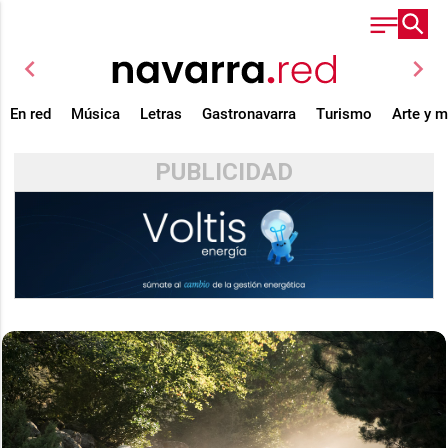
chevron_left
chevron_right
En red
Música
Letras
Gastronavarra
Turismo
Arte y 
PUBLICIDAD