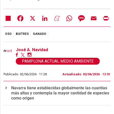
Share
Facebook
X
LinkedIn
Meneame
WhatsApp
Message
Email
Pr
OSO
BUITRES
GANADO
José A. Navidad
PAMPLONA ACTUAL MEDIO AMBIENTE
Publicado: 02/06/2026 ·
11:28
Actualizado: 02/06/2026 · 12:01
Navarra tiene establecidas globalmente las cuantías
más altas y contempla la mayor cantidad de especies
como origen