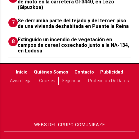
de moto en la carretera GI-3440, en Lezo
(Gipuzkoa)
Se derrumba parte del tejado y del tercer piso
7
de una vivienda deshabitada en Puente la Reina
Extinguido un incendio de vegetación en
8
campos de cereal cosechado junto a la NA-134,
en Lodosa
Inicio
Quiénes Somos
Contacto
Publicidad
Aviso Legal
Cookies
Seguridad
Protección De Datos
WEBS DEL GRUPO COMUNIKAZE