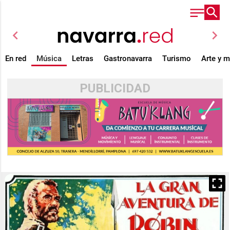
chevron_left
chevron_right
En red
Música
Letras
Gastronavarra
Turismo
Arte y 
PUBLICIDAD