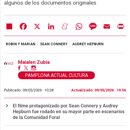
algunos de los documentos originales
Share
Facebook
X
LinkedIn
Meneame
WhatsApp
Message
Email
Pr
ROBIN Y MARIAN
SEAN CONNERY
AUDREY HEPBURN
Maialen Zubia
PAMPLONA ACTUAL CULTURA
Publicado: 09/05/2026 ·
10:28
Actualizado: 09/05/2026 · 10:56
El filme protagonizado por Sean Connery y Audrey
Hepburn fue rodado en su mayor parte en escenarios
de la Comunidad Foral