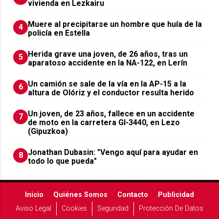
vivienda en Lezkairu
Muere al precipitarse un hombre que huía de la
4
policía en Estella
Herida grave una joven, de 26 años, tras un
5
aparatoso accidente en la NA-122, en Lerín
Un camión se sale de la vía en la AP-15 a la
6
altura de Olóriz y el conductor resulta herido
Un joven, de 23 años, fallece en un accidente
7
de moto en la carretera GI-3440, en Lezo
(Gipuzkoa)
Jonathan Dubasin: "Vengo aquí para ayudar en
8
todo lo que pueda"
Inicio
Quiénes Somos
Contacto
Publicidad
Aviso Legal
Cookies
Seguridad
Protección De Datos