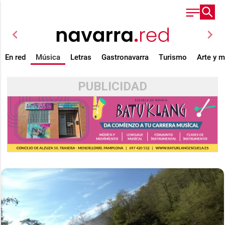
chevron_left
chevron_right
En red
Música
Letras
Gastronavarra
Turismo
Arte y 
PUBLICIDAD