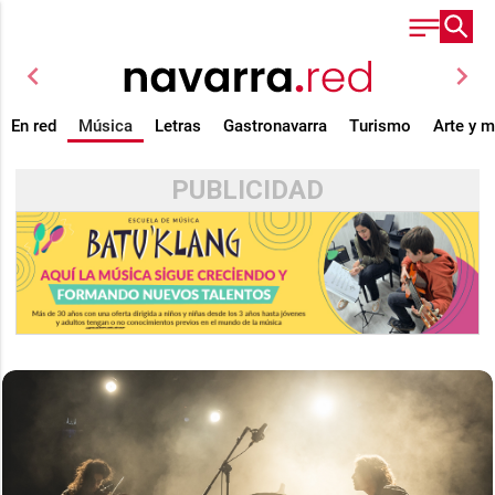
chevron_left
chevron_right
En red
Música
Letras
Gastronavarra
Turismo
Arte y 
PUBLICIDAD