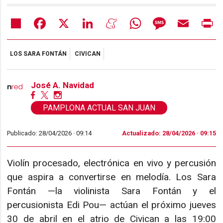
Share
Facebook
X
LinkedIn
Meneame
WhatsApp
Message
Email
Pr
LOS SARA FONTÁN
CIVICAN
José A. Navidad
PAMPLONA ACTUAL SAN JUAN
Publicado: 28/04/2026 ·
09:14
Actualizado: 28/04/2026 · 09:15
Violín procesado, electrónica en vivo y percusión
que aspira a convertirse en melodía. Los Sara
Fontán —la violinista Sara Fontán y el
percusionista Edi Pou— actúan el próximo jueves
30 de abril en el atrio de Civican a las 19:00