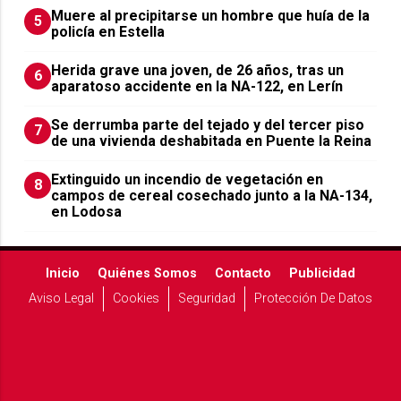
Muere al precipitarse un hombre que huía de la
5
policía en Estella
Herida grave una joven, de 26 años, tras un
6
aparatoso accidente en la NA-122, en Lerín
Se derrumba parte del tejado y del tercer piso
7
de una vivienda deshabitada en Puente la Reina
Extinguido un incendio de vegetación en
8
campos de cereal cosechado junto a la NA-134,
en Lodosa
Inicio
Quiénes Somos
Contacto
Publicidad
Aviso Legal
Cookies
Seguridad
Protección De Datos