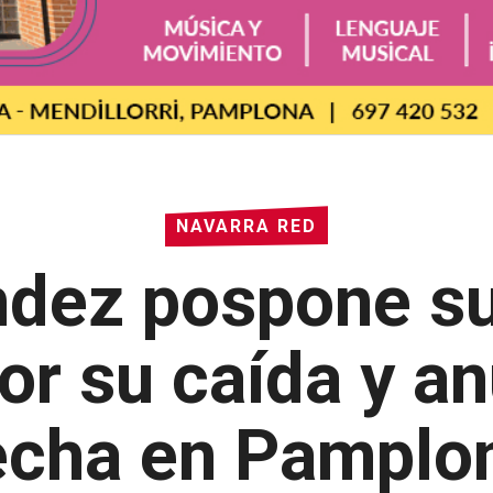
NAVARRA RED
dez pospone su 
or su caída y a
echa en Pamplo