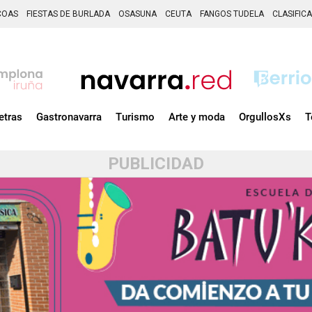
COAS
FIESTAS DE BURLADA
OSASUNA
CEUTA
FANGOS TUDELA
CLASIFIC
etras
Gastronavarra
Turismo
Arte y moda
OrgullosXs
T
PUBLICIDAD