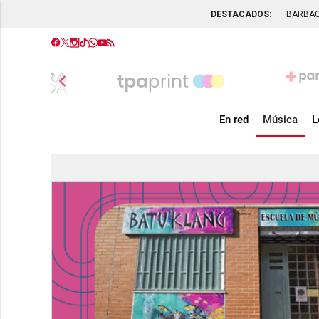
DESTACADOS:
BARBA
chevron_left
En red
Música
L