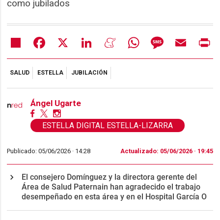
como jubilados
Share
Facebook
X
LinkedIn
Meneame
WhatsApp
Message
Email
Pr
SALUD
ESTELLA
JUBILACIÓN
Ángel Ugarte
ESTELLA DIGITAL ESTELLA-LIZARRA
Publicado: 05/06/2026 ·
14:28
Actualizado: 05/06/2026 · 19:45
El consejero Domínguez y la directora gerente del
Área de Salud Paternain han agradecido el trabajo
desempeñado en esta área y en el Hospital García O