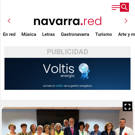
chevron_left
chevron_right
En red
Música
Letras
Gastronavarra
Turismo
Arte y 
PUBLICIDAD