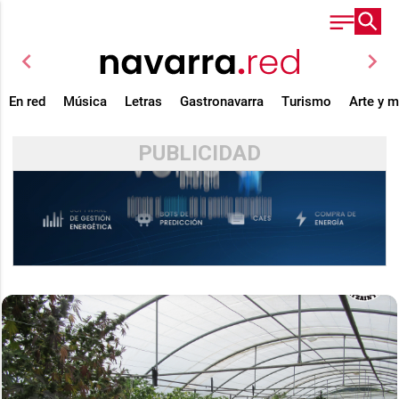
chevron_left
chevron_right
En red
Música
Letras
Gastronavarra
Turismo
Arte y 
PUBLICIDAD