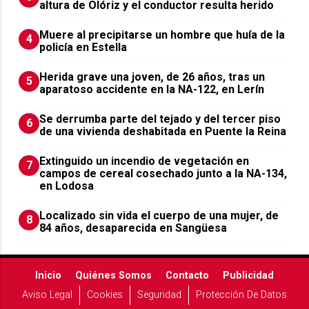
altura de Olóriz y el conductor resulta herido
Muere al precipitarse un hombre que huía de la
4
policía en Estella
Herida grave una joven, de 26 años, tras un
5
aparatoso accidente en la NA-122, en Lerín
Se derrumba parte del tejado y del tercer piso
6
de una vivienda deshabitada en Puente la Reina
Extinguido un incendio de vegetación en
7
campos de cereal cosechado junto a la NA-134,
en Lodosa
Localizado sin vida el cuerpo de una mujer, de
8
84 años, desaparecida en Sangüesa
Inicio
Quiénes Somos
Contacto
Publicidad
Aviso Legal
Cookies
Seguridad
Protección De Datos