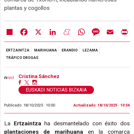
plantas y cogollos
Share
Facebook
X
LinkedIn
Meneame
WhatsApp
Message
Email
Pr
ERTZAINTZA
MARIHUANA
ERANDIO
LEZAMA
TRÁFICO DROGAS
Cristina Sánchez
EUSKADI NOTICIAS BIZKAIA
Publicado: 18/10/2025 ·
10:00
Actualizado: 18/10/2025 · 10:56
La
Ertzaintza
ha desmantelado con éxito dos
plantaciones de marihuana
en la comarca