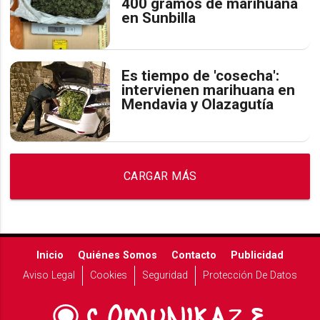
400 gramos de marihuana
en Sunbilla
Es tiempo de 'cosecha':
intervienen marihuana en
Mendavia y Olazagutía
CARGAR MÁS
Inicio
Quiénes Somos
Contacto
Publicidad
Aviso Legal
Cookies
Seguridad
Protección De Datos