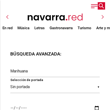
chevron_left
chevron_right
En red
Música
Letras
Gastronavarra
Turismo
Arte y 
BÚSQUEDA AVANZADA:
Selección de portada
▼