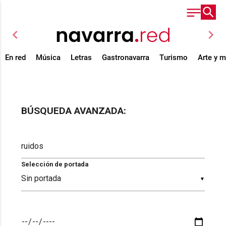
chevron_left
chevron_right
En red
Música
Letras
Gastronavarra
Turismo
Arte y 
BÚSQUEDA AVANZADA:
Selección de portada
▼