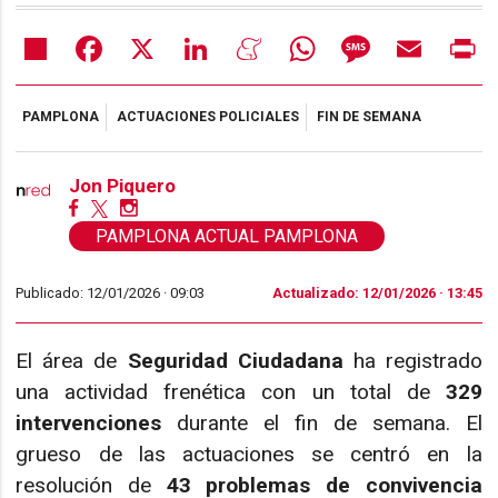
Share
Facebook
X
LinkedIn
Meneame
WhatsApp
Message
Email
Pr
PAMPLONA
ACTUACIONES POLICIALES
FIN DE SEMANA
Jon Piquero
PAMPLONA ACTUAL PAMPLONA
Publicado: 12/01/2026 ·
09:03
Actualizado: 12/01/2026 · 13:45
El área de
Seguridad Ciudadana
ha registrado
una actividad frenética con un total de
329
intervenciones
durante el fin de semana. El
grueso de las actuaciones se centró en la
resolución de
43 problemas de convivencia