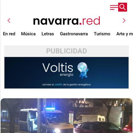
chevron_left
chevron_right
En red
Música
Letras
Gastronavarra
Turismo
Arte y 
PUBLICIDAD