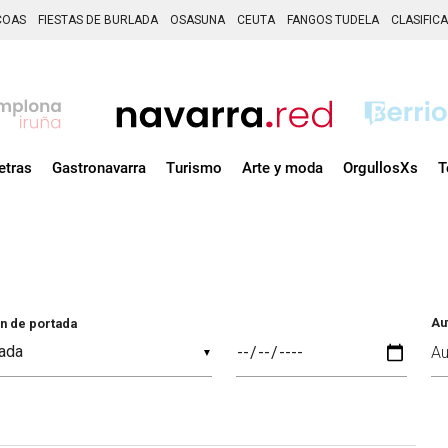
COAS
FIESTAS DE BURLADA
OSASUNA
CEUTA
FANGOS TUDELA
CLASIFIC
etras
Gastronavarra
Turismo
Arte y moda
OrgullosXs
T
Au
n de portada
▼