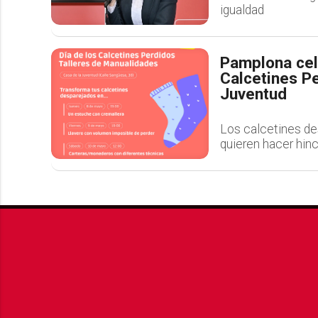
igualdad
Pamplona cele
Calcetines Pe
Juventud
Los calcetines d
quieren hacer hinc