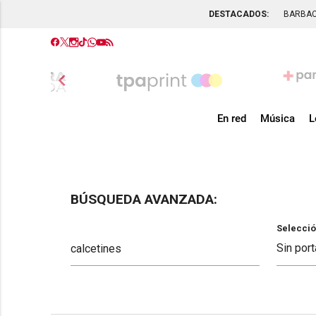
DESTACADOS:
BARBA
chevron_left
En red
Música
L
BÚSQUEDA AVANZADA:
Selecció