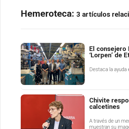
Hemeroteca:
3 artículos rela
El consejero I
‘Lorpen’ de E
Destaca la ayuda 
Chivite respo
calcetines
A través de un men
muestran su imagen