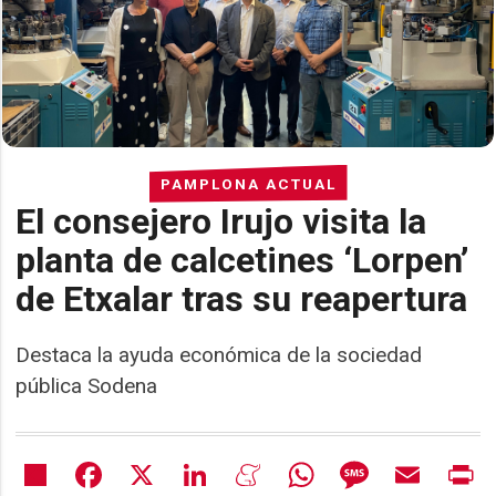
PAMPLONA ACTUAL
El consejero Irujo visita la
planta de calcetines ‘Lorpen’
de Etxalar tras su reapertura
Destaca la ayuda económica de la sociedad
pública Sodena
Share
Facebook
X
LinkedIn
Meneame
WhatsApp
Message
Email
Pr