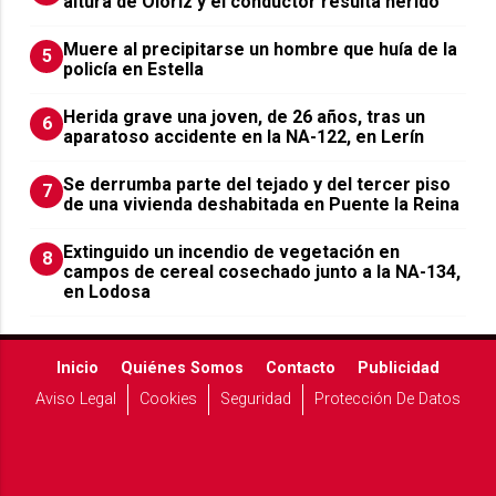
altura de Olóriz y el conductor resulta herido
Muere al precipitarse un hombre que huía de la
5
policía en Estella
Herida grave una joven, de 26 años, tras un
6
aparatoso accidente en la NA-122, en Lerín
Se derrumba parte del tejado y del tercer piso
7
de una vivienda deshabitada en Puente la Reina
Extinguido un incendio de vegetación en
8
campos de cereal cosechado junto a la NA-134,
en Lodosa
Inicio
Quiénes Somos
Contacto
Publicidad
Aviso Legal
Cookies
Seguridad
Protección De Datos