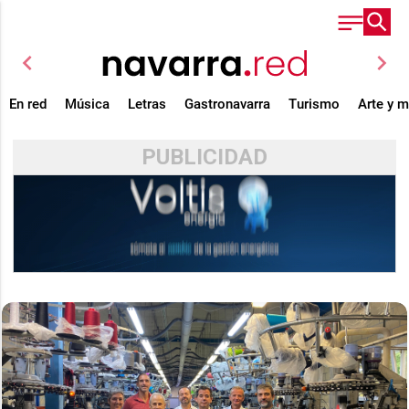
chevron_left
chevron_right
En red
Música
Letras
Gastronavarra
Turismo
Arte y 
PUBLICIDAD