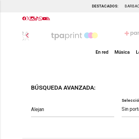
DESTACADOS:
BARBA
chevron_left
En red
Música
L
BÚSQUEDA AVANZADA:
Selecció