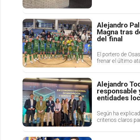
Alejandro Pa
Magna tras d
del final
El portero de Osa
frenar el último a
Alejandro To
responsable y
entidades lo
Según ha explicad
criterios claros pa