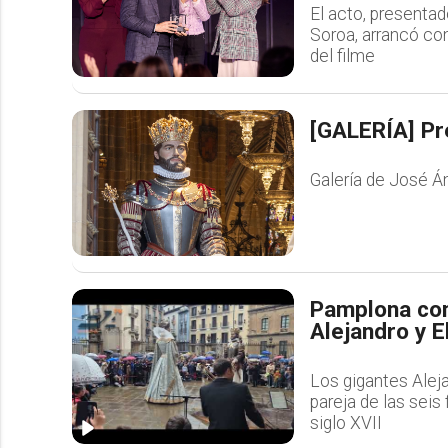
El acto, presentad
Soroa, arrancó co
del filme
[GALERÍA] Pr
Galería de José Á
Pamplona con
Alejandro y E
Los gigantes Aleja
pareja de las sei
siglo XVII