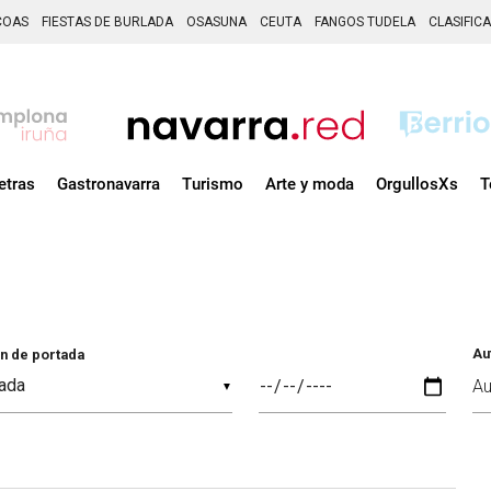
COAS
FIESTAS DE BURLADA
OSASUNA
CEUTA
FANGOS TUDELA
CLASIFIC
etras
Gastronavarra
Turismo
Arte y moda
OrgullosXs
T
Au
n de portada
▼