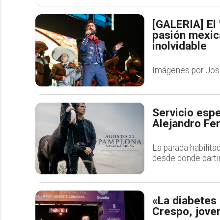
[GALERIA] El 
pasión mexic
inolvidable
Imágenes por Jos
Servicio espe
Alejandro Fe
La parada habilitad
desde donde partir
«La diabetes 
Crespo, jove