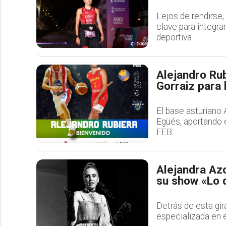
Lejos de rendirse,
clave para integrar
deportiva
Alejandro Rub
Gorraiz para
El base asturiano 
Egüés, aportando e
FEB.
Alejandra Azc
su show «Lo q
Detrás de esta gir
especializada en 