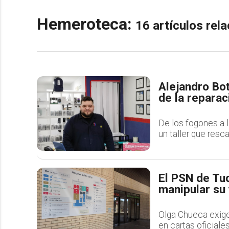
Hemeroteca:
16 artículos re
Alejandro Bot
de la repara
De los fogones a l
un taller que resc
El PSN de Tu
manipular su
Olga Chueca exige 
en cartas oficiales