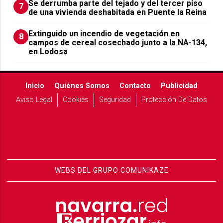
Se derrumba parte del tejado y del tercer piso
7
de una vivienda deshabitada en Puente la Reina
Extinguido un incendio de vegetación en
8
campos de cereal cosechado junto a la NA-134,
en Lodosa
Inicio
Quiénes Somos
Contacto
Publicidad
Aviso Legal
Cookies
Seguridad
Protección De Datos
WEBS DEL GRUPO COMUNIKAZE