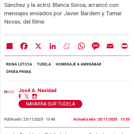
Sánchez y la actriz Blanca Soroa, arrancó con
mensajes enviados por Javier Bardem y Tamar
Novas, del filme
Share
Facebook
X
LinkedIn
Meneame
WhatsApp
Message
Email
Pr
REINA LETIZIA
TUDELA
HOMENAJE A AMENÁBAR
ÓPERA PRIMA
José A. Navidad
NAVARRA SUR TUDELA
Publicado: 25/11/2025 ·
13:40
Actualizado: 25/11/2025 · 13:55