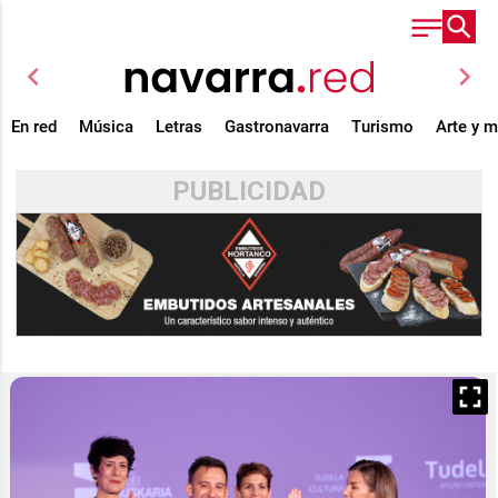
chevron_left
chevron_right
En red
Música
Letras
Gastronavarra
Turismo
Arte y 
PUBLICIDAD