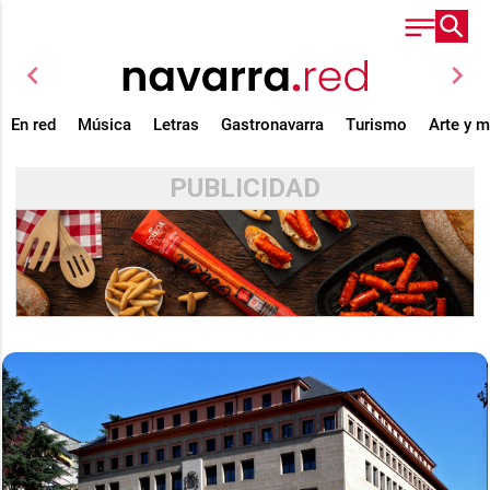
chevron_left
chevron_right
En red
Música
Letras
Gastronavarra
Turismo
Arte y 
PUBLICIDAD