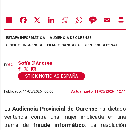
Share
Facebook
X
LinkedIn
Meneame
WhatsApp
Message
Email
Pr
ESTAFA INFORMÁTICA
AUDIENCIA DE OURENSE
CIBERDELINCUENCIA
FRAUDE BANCARIO
SENTENCIA PENAL
Sofía D ́Andrea
STICK NOTICIAS ESPAÑA
Publicado: 11/05/2026 ·
00:00
Actualizado: 11/05/2026 · 12:11
La
Audiencia Provincial de Ourense
ha dictado
sentencia contra una mujer implicada en una
trama de
fraude informático
. La resolución