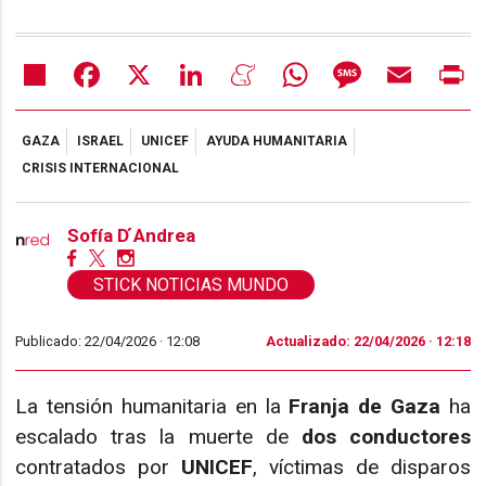
Share
Facebook
X
LinkedIn
Meneame
WhatsApp
Message
Email
Pr
GAZA
ISRAEL
UNICEF
AYUDA HUMANITARIA
CRISIS INTERNACIONAL
Sofía D ́Andrea
STICK NOTICIAS MUNDO
Publicado: 22/04/2026 ·
12:08
Actualizado: 22/04/2026 · 12:18
La tensión humanitaria en la
Franja de Gaza
ha
escalado tras la muerte de
dos conductores
contratados por
UNICEF
, víctimas de disparos