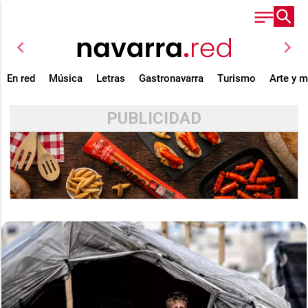
chevron_left
chevron_right
En red
Música
Letras
Gastronavarra
Turismo
Arte y 
PUBLICIDAD