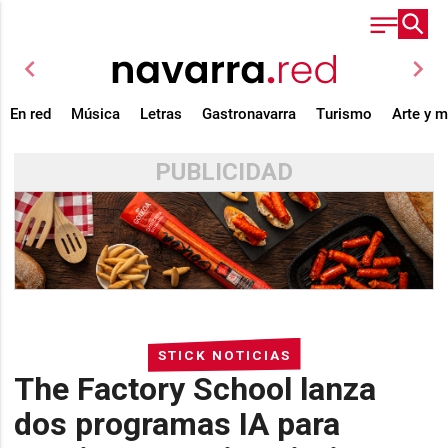
chevron_left
chevron_right
En red
Música
Letras
Gastronavarra
Turismo
Arte y 
PUBLICIDAD
STICK NOTICIAS
The Factory School lanza
dos programas IA para