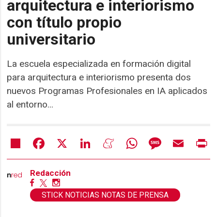
arquitectura e interiorismo
con título propio
universitario
La escuela especializada en formación digital
para arquitectura e interiorismo presenta dos
nuevos Programas Profesionales en IA aplicados
al entorno...
Share
Facebook
X
LinkedIn
Meneame
WhatsApp
Message
Email
Pr
Redacción
STICK NOTICIAS NOTAS DE PRENSA