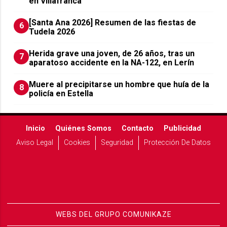
en Villafranca
[Santa Ana 2026] Resumen de las fiestas de
6
Tudela 2026
Herida grave una joven, de 26 años, tras un
7
aparatoso accidente en la NA-122, en Lerín
Muere al precipitarse un hombre que huía de la
8
policía en Estella
Inicio
Quiénes Somos
Contacto
Publicidad
Aviso Legal
Cookies
Seguridad
Protección De Datos
WEBS DEL GRUPO COMUNIKAZE