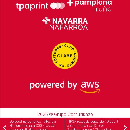
2026
© Grupo Comunikaze
Desarrollado por:
OA Cloud
Golpe al narcotráfico: la Policía
TIPSA recauda cerca de 40.000 €
Nacional incauta 300 kilos de
con un millón de Sobres
speed en Bizkaia en una
Solidarios en su 10ª edición