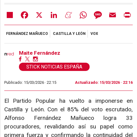
Share
Facebook
X
LinkedIn
Meneame
WhatsApp
Message
Email
Pr
FERNÁNDEZ MAÑUECO
CASTILLA Y LEÓN
VOX
Maite Fernández
STICK NOTICIAS ESPAÑA
Publicado: 15/03/2026 ·
22:15
Actualizado: 15/03/2026 · 22:16
El Partido Popular ha vuelto a imponerse en
Castilla y León. Con el 85% del voto escrutado,
Alfonso Fernández Mañueco logra 33
procuradores, revalidando así su papel como
primera fuerza y confirmando la continuidad del