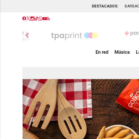
DESTACADOS:
BARBA
chevron_left
En red
Música
L