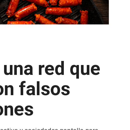
 una red que
on falsos
ones