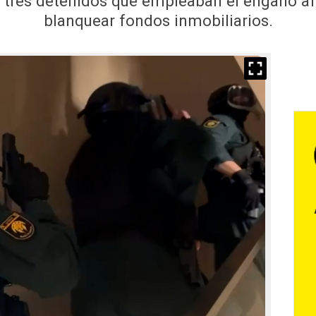
 tres detenidos que empleaban el engaño afe
blanquear fondos inmobiliarios.