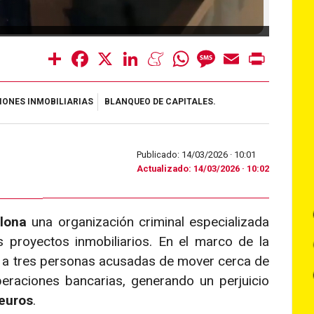
Share
Facebook
X
LinkedIn
Meneame
WhatsApp
Message
Email
Print
IONES INMOBILIARIAS
BLANQUEO DE CAPITALES.
Publicado: 14/03/2026 ·
10:01
Actualizado: 14/03/2026 · 10:02
lona
una organización criminal especializada
 proyectos inmobiliarios. En el marco de la
o a tres personas acusadas de mover cerca de
raciones bancarias, generando un perjuicio
euros
.