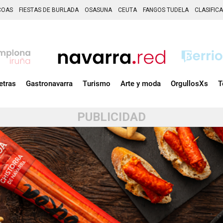
COAS
FIESTAS DE BURLADA
OSASUNA
CEUTA
FANGOS TUDELA
CLASIFIC
etras
Gastronavarra
Turismo
Arte y moda
OrgullosXs
T
PUBLICIDAD