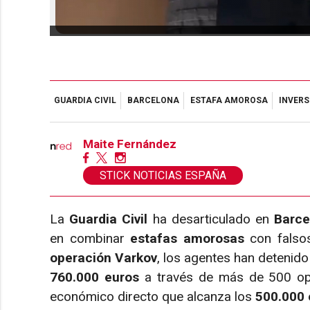
GUARDIA CIVIL
BARCELONA
ESTAFA AMOROSA
INVERS
Maite Fernández
STICK NOTICIAS ESPAÑA
La
Guardia Civil
ha desarticulado en
Barce
en combinar
estafas amorosas
con falsos
operación Varkov
, los agentes han detenid
760.000 euros
a través de más de 500 ope
económico directo que alcanza los
500.000 