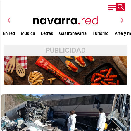
chevron_left
chevron_right
En red
Música
Letras
Gastronavarra
Turismo
Arte y 
PUBLICIDAD