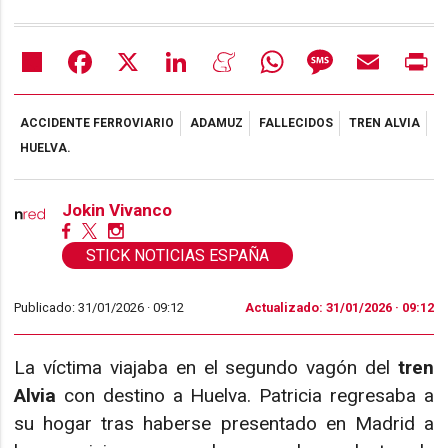
Share
Facebook
X
LinkedIn
Meneame
WhatsApp
Message
Email
Pr
ACCIDENTE FERROVIARIO
ADAMUZ
FALLECIDOS
TREN ALVIA
HUELVA.
Jokin Vivanco
STICK NOTICIAS ESPAÑA
Publicado: 31/01/2026 ·
09:12
Actualizado: 31/01/2026 · 09:12
La víctima viajaba en el segundo vagón del
tren
Alvia
con destino a Huelva. Patricia regresaba a
su hogar tras haberse presentado en Madrid a