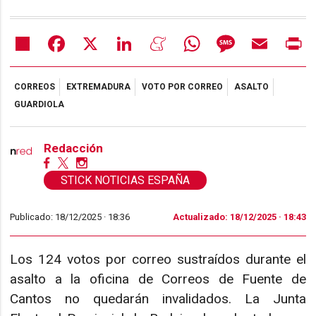
Share
Facebook
X
LinkedIn
Meneame
WhatsApp
Message
Email
Pr
CORREOS
EXTREMADURA
VOTO POR CORREO
ASALTO
GUARDIOLA
Redacción
STICK NOTICIAS ESPAÑA
Publicado: 18/12/2025 ·
18:36
Actualizado: 18/12/2025 · 18:43
Los 124 votos por correo sustraídos durante el
asalto a la oficina de Correos de Fuente de
Cantos no quedarán invalidados. La Junta