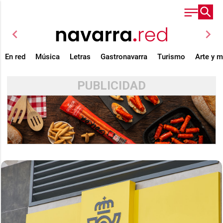
chevron_left
chevron_right
En red
Música
Letras
Gastronavarra
Turismo
Arte y 
PUBLICIDAD