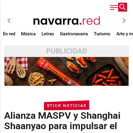
chevron_left
chevron_right
En red
Música
Letras
Gastronavarra
Turismo
Arte y 
PUBLICIDAD
STICK NOTICIAS
Alianza MASPV y Shanghai
Shaanyao para impulsar el