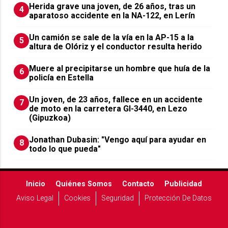
Herida grave una joven, de 26 años, tras un
4
aparatoso accidente en la NA-122, en Lerín
Un camión se sale de la vía en la AP-15 a la
5
altura de Olóriz y el conductor resulta herido
Muere al precipitarse un hombre que huía de la
6
policía en Estella
Un joven, de 23 años, fallece en un accidente
7
de moto en la carretera GI-3440, en Lezo
(Gipuzkoa)
Jonathan Dubasin: "Vengo aquí para ayudar en
8
todo lo que pueda"
Inicio
Quiénes Somos
Contacto
Publicidad
Aviso Legal
Cookies
Seguridad
Protección De Datos