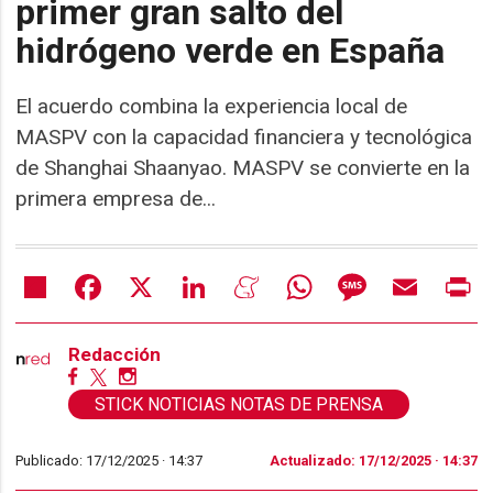
primer gran salto del
hidrógeno verde en España
El acuerdo combina la experiencia local de
MASPV con la capacidad financiera y tecnológica
de Shanghai Shaanyao. MASPV se convierte en la
primera empresa de...
Share
Facebook
X
LinkedIn
Meneame
WhatsApp
Message
Email
Pr
Redacción
STICK NOTICIAS NOTAS DE PRENSA
Publicado: 17/12/2025 ·
14:37
Actualizado: 17/12/2025 · 14:37