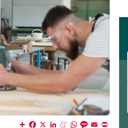
Share
Facebook
X
LinkedIn
Meneame
WhatsApp
Message
Email
Print