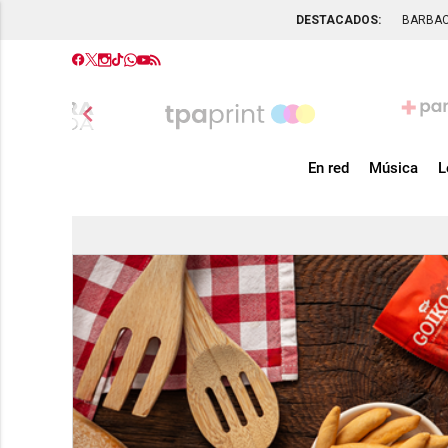
DESTACADOS:
BARBA
chevron_left
En red
Música
L