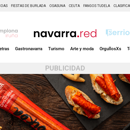
COAS
FIESTAS DE BURLADA
OSASUNA
CEUTA
FANGOS TUDELA
CLASIFIC
etras
Gastronavarra
Turismo
Arte y moda
OrgullosXs
T
PUBLICIDAD