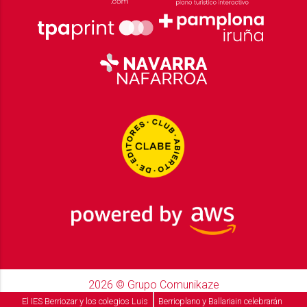
2026
© Grupo Comunikaze
Desarrollado por:
OA Cloud
El IES Berriozar y los colegios Luis
Berrioplano y Ballariain celebrarán