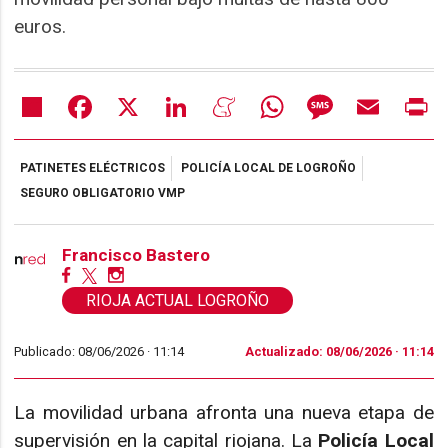
euros.
Share
Facebook
X
LinkedIn
Meneame
WhatsApp
Message
Email
Pr
PATINETES ELÉCTRICOS
POLICÍA LOCAL DE LOGROÑO
SEGURO OBLIGATORIO VMP
Francisco Bastero
RIOJA ACTUAL LOGROÑO
Publicado: 08/06/2026 ·
11:14
Actualizado: 08/06/2026 · 11:14
La movilidad urbana afronta una nueva etapa de
supervisión en la capital riojana. La
Policía Local