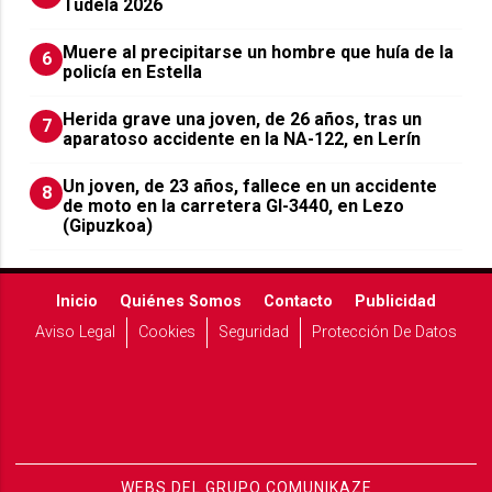
Tudela 2026
Muere al precipitarse un hombre que huía de la
6
policía en Estella
Herida grave una joven, de 26 años, tras un
7
aparatoso accidente en la NA-122, en Lerín
Un joven, de 23 años, fallece en un accidente
8
de moto en la carretera GI-3440, en Lezo
(Gipuzkoa)
Inicio
Quiénes Somos
Contacto
Publicidad
Aviso Legal
Cookies
Seguridad
Protección De Datos
WEBS DEL GRUPO COMUNIKAZE