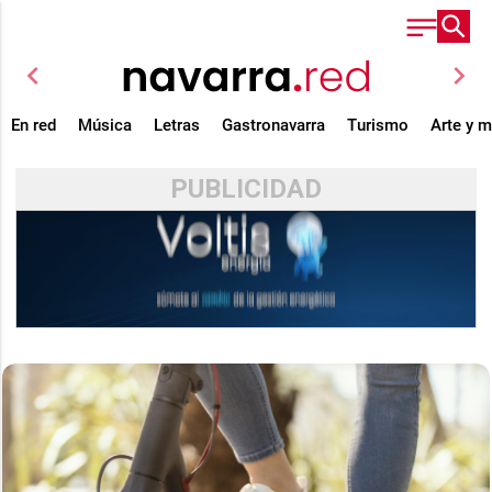
chevron_left
chevron_right
En red
Música
Letras
Gastronavarra
Turismo
Arte y 
PUBLICIDAD