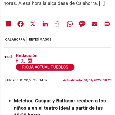
horas. A esa hora la alcaldesa de Calahorra, […]
Share
Facebook
X
LinkedIn
Meneame
WhatsApp
Message
Email
Pr
CALAHORRA
REYES MAGOS
Redacción
RIOJA ACTUAL PUEBLOS
Publicado: 03/01/2025 ·
14:09
Actualizado: 04/01/2025 · 10:20
Melchor, Gaspar y Baltasar reciben a los
niños a en el teatro Ideal a partir de las