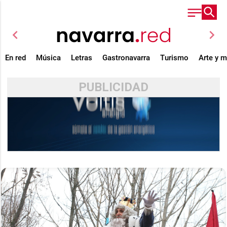
chevron_left
chevron_right
En red
Música
Letras
Gastronavarra
Turismo
Arte y 
PUBLICIDAD