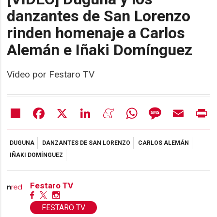
danzantes de San Lorenzo
rinden homenaje a Carlos
Alemán e Iñaki Domínguez
Vídeo por Festaro TV
Share
Facebook
X
LinkedIn
Meneame
WhatsApp
Message
Email
Pr
DUGUNA
DANZANTES DE SAN LORENZO
CARLOS ALEMÁN
IÑAKI DOMÍNGUEZ
Festaro TV
FESTARO TV