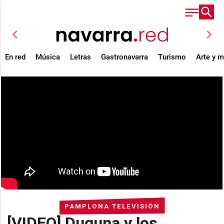
chevron_left
chevron_right
En red
Música
Letras
Gastronavarra
Turismo
Arte y 
PAMPLONA TELEVISIÓN
[VIDEO] Duguna y los