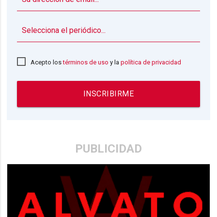
▼
Acepto los
términos de uso
y la
política de privacidad
INSCRIBIRME
PUBLICIDAD