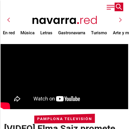
chevron_left
chevron_right
En red
Música
Letras
Gastronavarra
Turismo
Arte y 
PAMPLONA TELEVISIÓN
[VIDEO] Elma Saiz promete