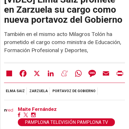
en Zarzuela su cargo como
nueva portavoz del Gobierno
También en el mismo acto Milagros Tolón ha
prometido el cargo como ministra de Educación,
Formación Profesional y Deportes,
Share
Facebook
X
LinkedIn
Meneame
WhatsApp
Message
Email
Pr
ELMA SAIZ
ZARZUELA
PORTAVOZ DE GOBIERNO
Maite Fernández
PAMPLONA TELEVISIÓN PAMPLONA TV