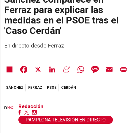
Ferraz para explicar las
medidas en el PSOE tras el
'Caso Cerdán'
En directo desde Ferraz
Share
Facebook
X
LinkedIn
Meneame
WhatsApp
Message
Email
Pr
SÁNCHEZ
FERRAZ
PSOE
CERDÁN
Redacción
PAMPLONA TELEVISIÓN EN DIRECTO