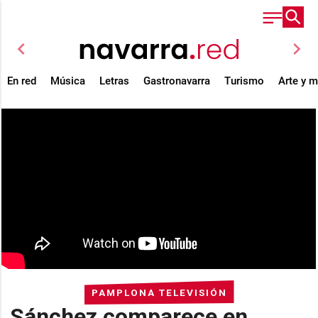
chevron_left
chevron_right
En red
Música
Letras
Gastronavarra
Turismo
Arte y 
PAMPLONA TELEVISIÓN
Sánchez comparece en