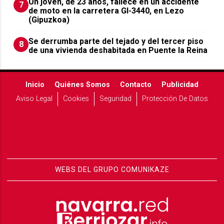
Un joven, de 23 años, fallece en un accidente
7
de moto en la carretera GI-3440, en Lezo
(Gipuzkoa)
Se derrumba parte del tejado y del tercer piso
8
de una vivienda deshabitada en Puente la Reina
Inicio
Quiénes Somos
Contacto
Publicidad
Aviso Legal
Cookies
Seguridad
Protección De Datos
WEBS DEL GRUPO COMUNIKAZE