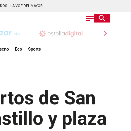
ADOS
LA VOZ DEL MAYOR
chevron_right
ecno
Eco
Sports
rtos de San
tillo y plaza