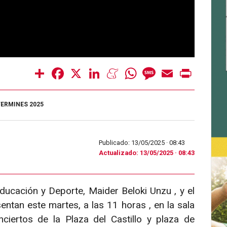
Share
Facebook
X
LinkedIn
Meneame
WhatsApp
Message
Email
Print
ERMINES 2025
Publicado: 13/05/2025 ·
08:43
Actualizado: 13/05/2025 · 08:43
ducación y Deporte, Maider Beloki Unzu , y el
entan este martes, a las 11 horas , en la sala
ciertos de la Plaza del Castillo y plaza de