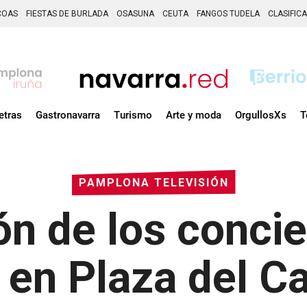
COAS
FIESTAS DE BURLADA
OSASUNA
CEUTA
FANGOS TUDELA
CLASIFIC
etras
Gastronavarra
Turismo
Arte y moda
OrgullosXs
T
PAMPLONA TELEVISIÓN
ón de los concie
en Plaza del Cas