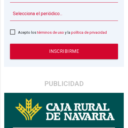
▼
Acepto los
términos de uso
y la
política de privacidad
INSCRIBIRME
PUBLICIDAD