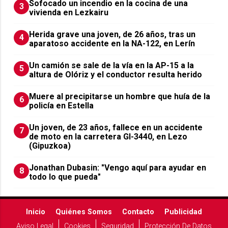
Sofocado un incendio en la cocina de una
3
vivienda en Lezkairu
Herida grave una joven, de 26 años, tras un
4
aparatoso accidente en la NA-122, en Lerín
Un camión se sale de la vía en la AP-15 a la
5
altura de Olóriz y el conductor resulta herido
Muere al precipitarse un hombre que huía de la
6
policía en Estella
Un joven, de 23 años, fallece en un accidente
7
de moto en la carretera GI-3440, en Lezo
(Gipuzkoa)
Jonathan Dubasin: "Vengo aquí para ayudar en
8
todo lo que pueda"
Inicio
Quiénes Somos
Contacto
Publicidad
Aviso Legal
Cookies
Seguridad
Protección De Datos