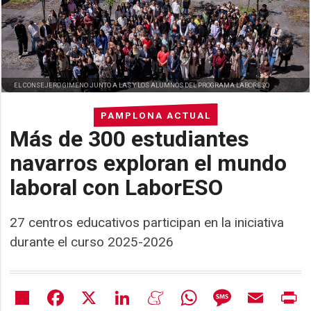
EL CONSEJERO GIMENO JUNTO A LAS Y LOS ALUMNOS DEL PROGRAMA LABORESO
PAMPLONA ACTUAL
Más de 300 estudiantes
navarros exploran el mundo
laboral con LaborESO
27 centros educativos participan en la iniciativa
durante el curso 2025-2026
Share
Facebook
X
LinkedIn
Meneame
WhatsApp
Message
Email
Pr