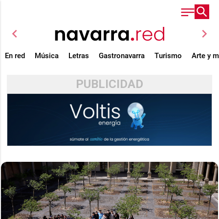
chevron_left
chevron_right
En red
Música
Letras
Gastronavarra
Turismo
Arte y 
PUBLICIDAD