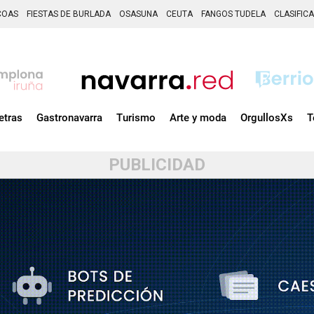
COAS
FIESTAS DE BURLADA
OSASUNA
CEUTA
FANGOS TUDELA
CLASIFIC
etras
Gastronavarra
Turismo
Arte y moda
OrgullosXs
T
PUBLICIDAD