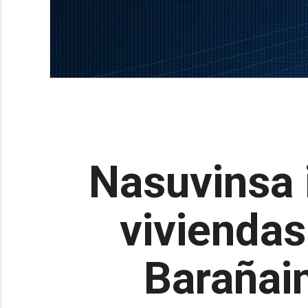
Nasuvinsa i
viviendas
Barañain