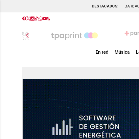
DESTACADOS:
BARBA
chevron_left
En red
Música
L