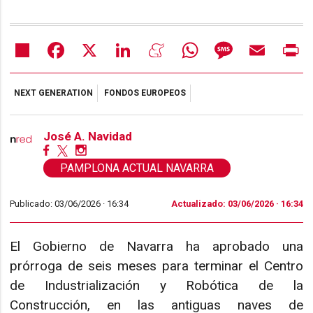
Share
Facebook
X
LinkedIn
Meneame
WhatsApp
Message
Email
Pr
NEXT GENERATION
FONDOS EUROPEOS
José A. Navidad
PAMPLONA ACTUAL NAVARRA
Publicado: 03/06/2026 ·
16:34
Actualizado: 03/06/2026 · 16:34
El Gobierno de Navarra ha aprobado una
prórroga de seis meses para terminar el Centro
de Industrialización y Robótica de la
Construcción, en las antiguas naves de