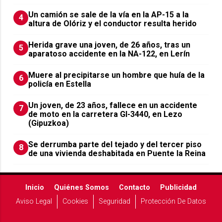
Un camión se sale de la vía en la AP-15 a la
4
altura de Olóriz y el conductor resulta herido
Herida grave una joven, de 26 años, tras un
5
aparatoso accidente en la NA-122, en Lerín
Muere al precipitarse un hombre que huía de la
6
policía en Estella
Un joven, de 23 años, fallece en un accidente
7
de moto en la carretera GI-3440, en Lezo
(Gipuzkoa)
Se derrumba parte del tejado y del tercer piso
8
de una vivienda deshabitada en Puente la Reina
Inicio
Quiénes Somos
Contacto
Publicidad
Aviso Legal
Cookies
Seguridad
Protección De Datos