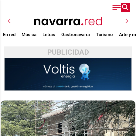
chevron_left
chevron_right
En red
Música
Letras
Gastronavarra
Turismo
Arte y 
PUBLICIDAD