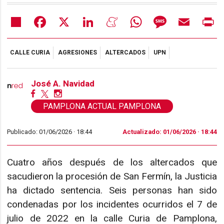
Share
Facebook
X
LinkedIn
Meneame
WhatsApp
Message
Email
Pr
CALLE CURIA
AGRESIONES
ALTERCADOS
UPN
José A. Navidad
PAMPLONA ACTUAL PAMPLONA
Publicado: 01/06/2026 ·
18:44
Actualizado: 01/06/2026 · 18:44
Cuatro años después de los altercados que
sacudieron la procesión de San Fermín, la Justicia
ha dictado sentencia. Seis personas han sido
condenadas por los incidentes ocurridos el 7 de
julio de 2022 en la calle Curia de Pamplona,