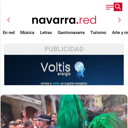
chevron_left
chevron_right
En red
Música
Letras
Gastronavarra
Turismo
Arte y 
PUBLICIDAD