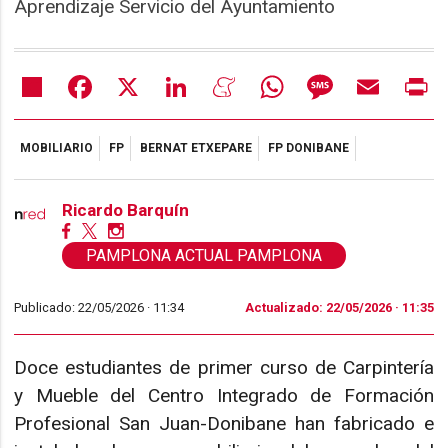
Aprendizaje Servicio del Ayuntamiento
Share
Facebook
X
LinkedIn
Meneame
WhatsApp
Message
Email
Pr
MOBILIARIO
FP
BERNAT ETXEPARE
FP DONIBANE
Ricardo Barquín
PAMPLONA ACTUAL PAMPLONA
Publicado: 22/05/2026 ·
11:34
Actualizado: 22/05/2026 · 11:35
Doce estudiantes de primer curso de Carpintería
y Mueble del Centro Integrado de Formación
Profesional San Juan-Donibane han fabricado e