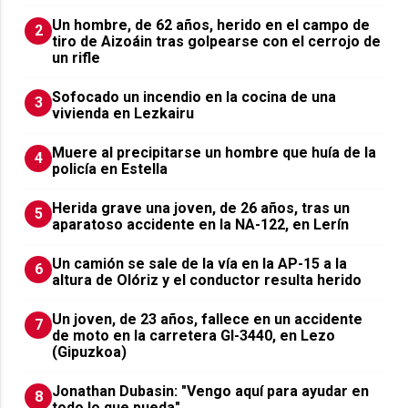
Un hombre, de 62 años, herido en el campo de
2
tiro de Aizoáin tras golpearse con el cerrojo de
un rifle
Sofocado un incendio en la cocina de una
3
vivienda en Lezkairu
Muere al precipitarse un hombre que huía de la
4
policía en Estella
Herida grave una joven, de 26 años, tras un
5
aparatoso accidente en la NA-122, en Lerín
Un camión se sale de la vía en la AP-15 a la
6
altura de Olóriz y el conductor resulta herido
Un joven, de 23 años, fallece en un accidente
7
de moto en la carretera GI-3440, en Lezo
(Gipuzkoa)
Jonathan Dubasin: "Vengo aquí para ayudar en
8
todo lo que pueda"