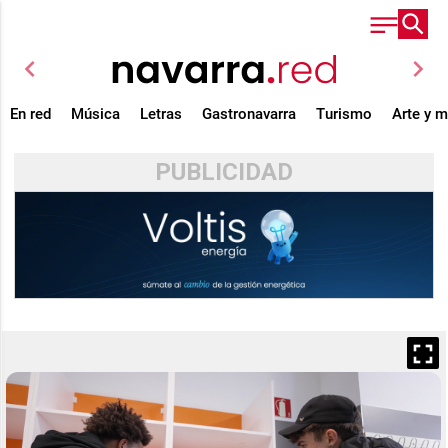
chevron_left
chevron_right
En red
Música
Letras
Gastronavarra
Turismo
Arte y 
PUBLICIDAD