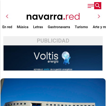
chevron_left
chevron_right
En red
Música
Letras
Gastronavarra
Turismo
Arte y 
PUBLICIDAD