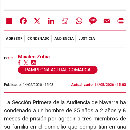
Share
Facebook
X
LinkedIn
Meneame
WhatsApp
Message
Email
Pr
AGRESOR
CONDENADO
AUDIENCIA
JUSTICIA
Maialen Zubia
PAMPLONA ACTUAL COMARCA
Publicado: 14/05/2026 ·
15:03
Actualizado: 14/05/2026 · 15:03
La Sección Primera de la Audiencia de Navarra ha
condenado a un hombre de 35 años a 2 años y 8
meses de prisión por agredir a tres miembros de
su familia en el domicilio que compartían en una